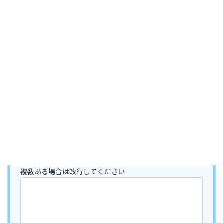
住所
メールアドレス (必須)
電話番号
URL（ウェブ版のリンク先の蘭にも掲載します）
複数ある場合は改行してください