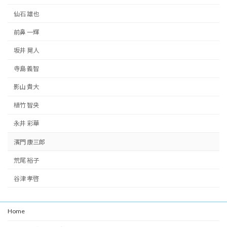
仙石 雄也
前鼻 一輝
坂井 晃人
寺島 義智
影山 貴大
植竹 智央
永井 彩華
濱門 康三郎
荒尾 裕子
谷津 孝啓
Home